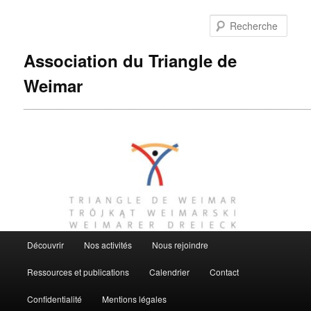
Aller
au
Rech
contenu
principal
Association du Triangle de
Weimar
___________________________________________________________
Menu
Découvrir
Nos activités
Nous rejoindre
principal
Ressources et publications
Calendrier
Contact
Confidentialité
Mentions légales