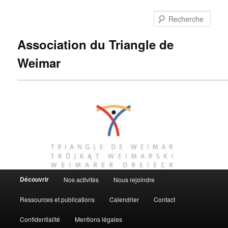
Aller
au
Rech
contenu
principal
Association du Triangle de
Weimar
___________________________________________________________
Menu
Découvrir
Nos activités
Nous rejoindre
principal
Ressources et publications
Calendrier
Contact
Confidentialité
Mentions légales