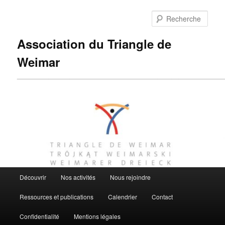
Aller
Aller
au
au
Rech
contenu
contenu
principal
secondaire
Association du Triangle de
Weimar
___________________________________________________________
Menu
Découvrir
Nos activités
Nous rejoindre
principal
Ressources et publications
Calendrier
Contact
Confidentialité
Mentions légales